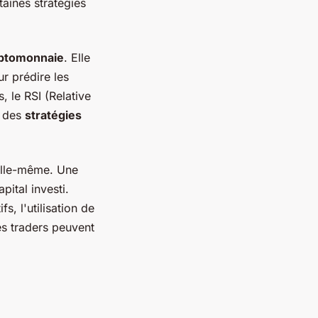
rtaines stratégies
yptomonnaie
. Elle
r prédire les
 le RSI (Relative
r des
stratégies
 elle-même. Une
ital investi.
s, l'utilisation de
les traders peuvent