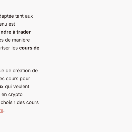
daptée tant aux
enu est
ndre à trader
ués de manière
riser les
cours de
ue de création de
 les cours pour
ux qui veulent
 en crypto
choisir des cours
re
.