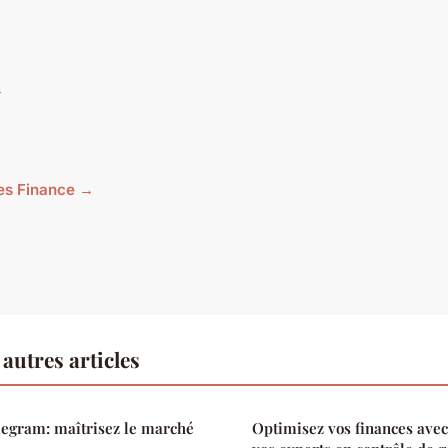
n
cles Finance →
autres articles
legram: maîtrisez le marché
Optimisez vos finances avec