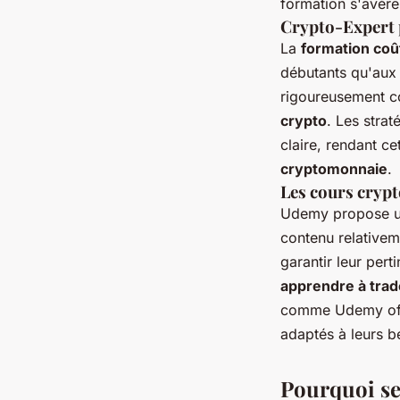
formation s'avère
Crypto-Expert 
La
formation coû
débutants qu'aux 
rigoureusement co
crypto
. Les stra
claire, rendant c
cryptomonnaie
.
Les cours cryp
Udemy propose u
contenu relativeme
garantir leur pert
apprendre à trad
comme Udemy offre
adaptés à leurs b
Pourquoi se