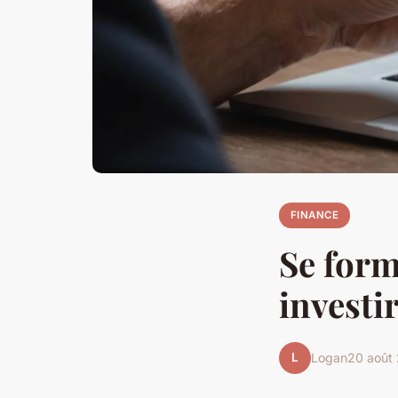
FINANCE
Se for
investi
L
Logan
20 août