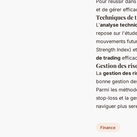
Pour réussir dans
et de gérer effica
Techniques de 
L'
analyse techni
repose sur l'étud
mouvements futurs
Strength Index) e
de trading
effica
Gestion des ris
La
gestion des r
bonne gestion des
Parmi les méthodes
stop-loss et la ge
naviguer plus ser
Finance