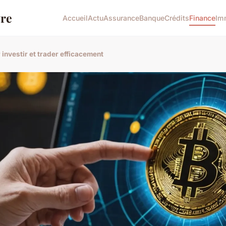
re
Accueil
Actu
Assurance
Banque
Crédits
Finance
Im
investir et trader efficacement