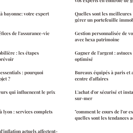
vos experts en contrôle de g
 à bayonne: votre expert
Quelles sont les meilleures
gérer un portefeuille immobi
fices de l'assurance-vie
Gestion personnalisée de v
avec hexa patrimoine
ilière : les étapes
Gagner de l'argent : astuce
prévoir
optimisé
 essentials : pourquoi
Bureaux équipés à paris et a
ojet ?
centre d'affaires
eurs qui influencent le prix
L'achat d'or sécurisé et ins
sur-mer
 lyon : services complets
"comment le cours de l'or es
quelles sont les tendances a
inflation actuels affectent-