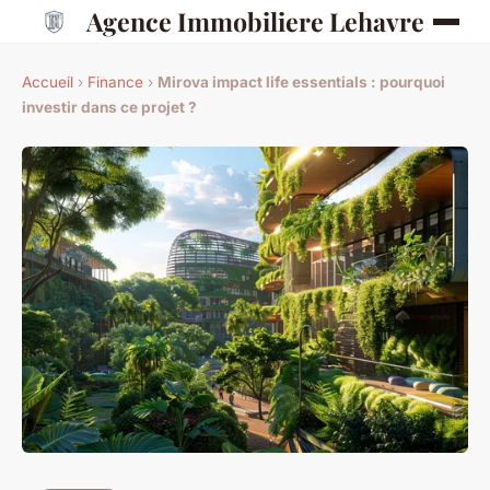
Agence Immobiliere Lehavre
Accueil
›
Finance
›
Mirova impact life essentials : pourquoi
investir dans ce projet ?